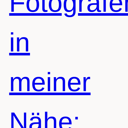
Fotografe
in
meiner
Nähe: