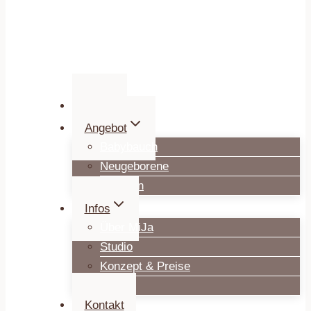
Home
Angebot
Babybauch
Neugeborene
Familien
Infos
Über MiJa
Studio
Konzept & Preise
Blog
Kontakt