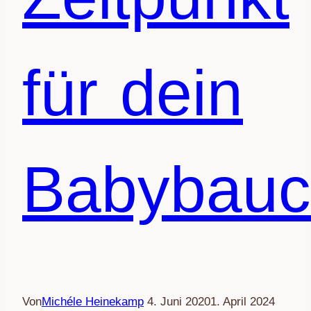
für dein
Babybauc
Von
Michéle Heinekamp
4. Juni 2020
1. April 2024