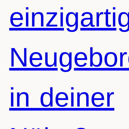
einzigarti
Neugebor
in deiner